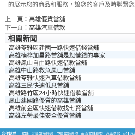
的展示您的商品和服務，讓您的客戶及時聯繫您
上一頁：
高雄優質當舖
下一頁：
高雄汽車借款
相關新聞
高雄苓雅區建國一路快速借錢當舖
高雄楠梓加昌路當舖是您借錢的專家
高雄鳳山自由路快速借款當舖
高雄中山路救急鳳山當舖
高雄苓雅快速汽車借款當舖
高雄三民快速低息當舖
高雄路竹區24小時快速借款當舖
鳳山建國路優質的高雄當舖
高雄前金區快速借款找七賢當舖
高雄左營最佳安全優質當舖
合作站群
|
當舖
北區當舖聯盟
中區當舖聯盟
南區當舖聯盟
汽車借款
u91