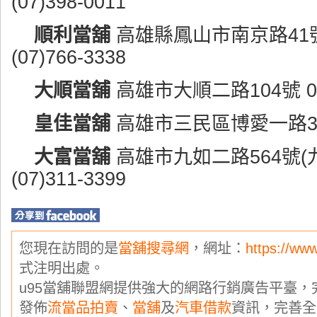
(07)398-0011
順利當舖
高雄縣鳳山市南京路41號
(07)766-3338
大順當舖
高雄市大順二路104號 080
皇佳當舖
高雄市三民區博愛一路314號 
大富當舖
高雄市九如二路564號(
(07)311-3399
您現在訪問的是
當舖搜尋網
，網址：
https://ww
式注明出處。
u95當舖聯盟網提供強大的網路行銷廣告平臺
發佈
流當品拍賣
、
當舖
及
汽車借款
資訊，完善全