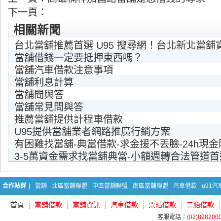
下一頁：
相關新聞
台北當舖推薦首選 U95 搜尋網！台北新北當舖
當舖借錢一定要抵押東西嗎？
當舖汽車借款注意事項
當舖利息計算
當舖問與答
當舖常見問與答
推薦當舖提供計程車借款
U95提供當舖業者網路推廣行銷方案
有困難找當舖-典當借款-求金援不丟臉-24h現
3-5萬資金需求找當舖典當-小額週轉合法管道首
合作站群
|
當舖
北區當舖聯盟
中區當舖聯盟
南區當舖聯盟
汽車借款
u91
首頁
當舖借款
當舖資訊
汽車借款
票貼借款
二胎借款
客服電話：
(02)898200