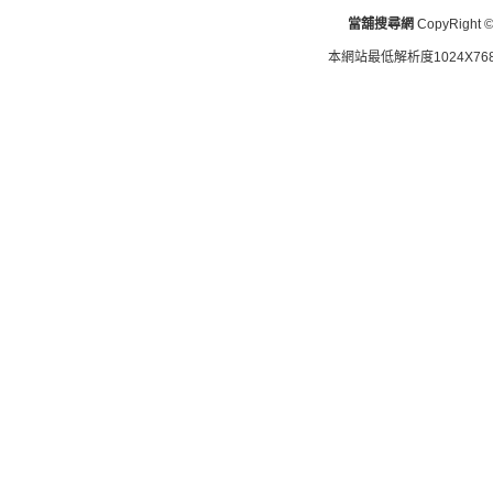
當舖搜尋網
CopyRight © 
本網站最低解析度1024X768d