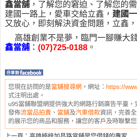
鑫當舖
，了解您的窘迫、了解您的需
建國一路上，愛車交給立鑫，
建國一
又放心，即刻解決資金問題，立鑫，
高雄創業不是夢，臨門一腳賺大
鑫當舖
：
(07)725-0188
。
您現在訪問的是
當舖搜尋網
，網址：
https://ww
式注明出處。
u95當舖聯盟網提供強大的網路行銷廣告平臺
發佈
流當品拍賣
、
當舖
及
汽車借款
資訊，完善全
的展示您的商品和服務，讓您的客戶及時聯繫您
上一頁：
高雄楠梓加昌路當舖是您借錢的專家